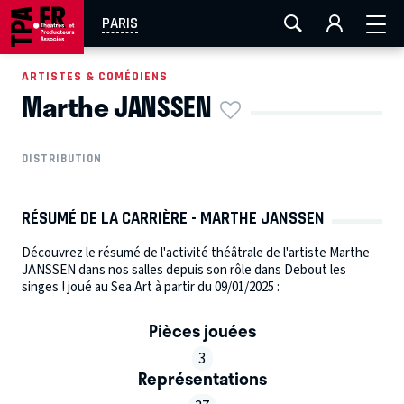
AIX-MARSEILLE
AURAY
CAEN
LA ROCHELLE
PARIS
ROUEN
TOULOUSE
FESTIVAL OFF AVIGNON
ARTISTES & COMÉDIENS
Marthe JANSSEN
EN TOURNÉE
DISTRIBUTION
RÉSUMÉ DE LA CARRIÈRE - MARTHE JANSSEN
Découvrez le résumé de l'activité théâtrale de l'artiste Marthe
JANSSEN dans nos salles depuis son rôle dans Debout les
singes ! joué au Sea Art à partir du 09/01/2025 :
Pièces jouées
3
Représentations