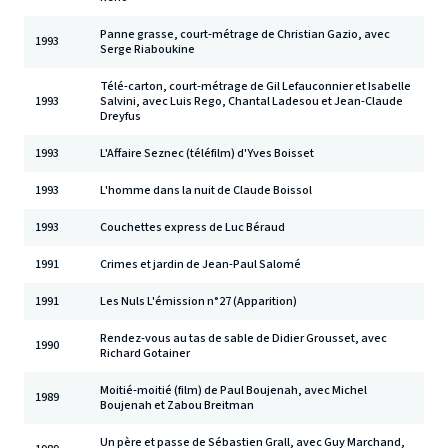
Panne grasse, court-métrage de Christian Gazio, avec
1993
Serge Riaboukine
Télé-carton, court-métrage de Gil Lefauconnier et Isabelle
1993
Salvini, avec Luis Rego, Chantal Ladesou et Jean-Claude
Dreyfus
1993
L'Affaire Seznec (téléfilm) d'Yves Boisset
1993
L'homme dans la nuit de Claude Boissol
1993
Couchettes express de Luc Béraud
1991
Crimes et jardin de Jean-Paul Salomé
1991
Les Nuls L'émission n°27 (Apparition)
Rendez-vous au tas de sable de Didier Grousset, avec
1990
Richard Gotainer
Moitié-moitié (film) de Paul Boujenah, avec Michel
1989
Boujenah et Zabou Breitman
Un père et passe de Sébastien Grall, avec Guy Marchand,