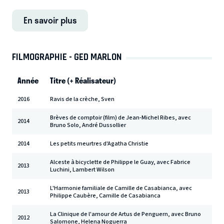
En savoir plus
FILMOGRAPHIE - GED MARLON
Année
Titre (+ Réalisateur)
2016
Ravis de la crèche, Sven
Brèves de comptoir (film) de Jean-Michel Ribes, avec
2014
Bruno Solo, André Dussollier
2014
Les petits meurtres d'Agatha Christie
Alceste à bicyclette de Philippe le Guay, avec Fabrice
2013
Luchini, Lambert Wilson
L'Harmonie familiale de Camille de Casabianca, avec
2013
Philippe Caubère, Camille de Casabianca
La Clinique de l'amour de Artus de Penguern, avec Bruno
2012
Salomone, Helena Noguerra