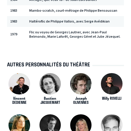
1983
Mambo-scratch, court-métrage de Philippe Bensoussan
1983
Haltéroflic de Philippe Vallois, avec Serge Avédikian
Flic ou voyou de Georges Lautner, avec Jean-Paul
1979
Belmondo, Marie Laforêt, Georges Géret et Julie Jézequel.
AUTRES PERSONNALITÉS DU THÉÂTRE
Vincent
Bastien
Joseph
Willy ROVELLI
DEDIENNE
JACQUEMART
OLIVENNES