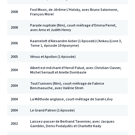
Fool Moon, de Jérôme L'Hotsky, avec Bruno Salomone,
2008
François Morel
Parade nuptiale (film), court-métrage d'Emma Perret,
2008
avec Arno et Judith Henry
Kaamelott d'Alexandre Astier (1 épisode) L'Ankou (Livre 3,
2006
Tome 1, épisode 10 éponyme)
2005
Vénus et Apollon (1 épisode)
Albert est méchant d'Hervé Palud, avec Christian Clavier,
2004
Michel Serrault et Arielle Dombasle
Tout l'univers (film), court-métrage de Fabrice
2004
Benchaouche, avec Valérie Stroh
2004
La Méthode anglaise, court-métrage de Sarah Lévy
2004
Le Grand Patron (1 épisode)
Laissez-passer de Bertrand Tavernier, avec Jacques
2002
Gamblin, Denis Podalydès et Charlotte Kady