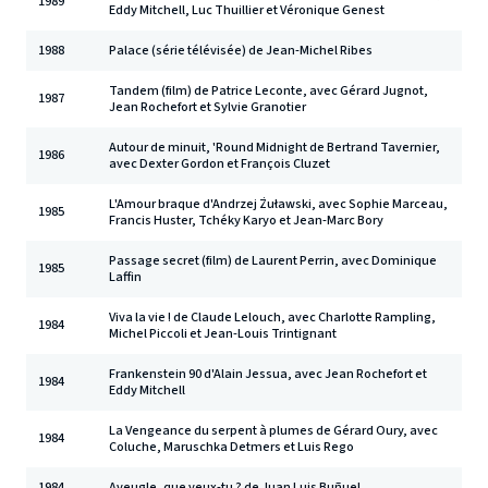
1989
Eddy Mitchell, Luc Thuillier et Véronique Genest
1988
Palace (série télévisée) de Jean-Michel Ribes
Tandem (film) de Patrice Leconte, avec Gérard Jugnot,
1987
Jean Rochefort et Sylvie Granotier
Autour de minuit, 'Round Midnight de Bertrand Tavernier,
1986
avec Dexter Gordon et François Cluzet
L'Amour braque d'Andrzej Żuławski, avec Sophie Marceau,
1985
Francis Huster, Tchéky Karyo et Jean-Marc Bory
Passage secret (film) de Laurent Perrin, avec Dominique
1985
Laffin
Viva la vie ! de Claude Lelouch, avec Charlotte Rampling,
1984
Michel Piccoli et Jean-Louis Trintignant
Frankenstein 90 d'Alain Jessua, avec Jean Rochefort et
1984
Eddy Mitchell
La Vengeance du serpent à plumes de Gérard Oury, avec
1984
Coluche, Maruschka Detmers et Luis Rego
1984
Aveugle, que veux-tu ? de Juan Luis Buñuel