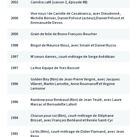
2002
Caméra café (saison 2, épisode 88)
Vive nous ! de Camille de Casabianca, avec Dieudonné,
2000
Michèle Bernier, Daniel Prévost (acteur)/Daniel Prévost et
Emmanuelle Devos
2000
Grain de folie de Bruno François-Boucher
1998
Bingo! de Maurice Illouz, avec Smaïn et Daniel Russo
1997
M'sieurs dames, court-métrage de Serge Avédikian
1997
La fine équipe de Yves Boisset
Golden Boy (film) de Jean-Pierre Vergne, avec Jacques
1996
Villeret, Martin Lamotte, Anne Roumanoff et Virginie
Lemoine
Rainbow pour Rimbaud (film) de Jean Teulé, avec Laure
1996
Marsac et Bernadette Lafont
Chacun pour soi (film), court-métrage de Stéphane
1994
Brisset, avec François Berléand et Renée Saint-Cyr
La Vis (film), court-métrage de Didier Flamand, avec Jean
1993
Reno