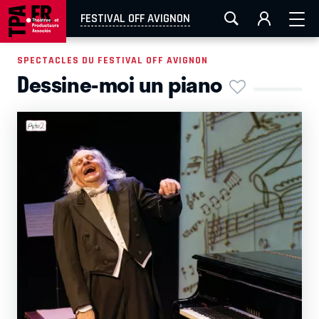
AIX-MARSEILLE
AURAY
CAEN
LA ROCHELLE
FESTIVAL OFF AVIGNON
ROUEN
TOULOUSE
FESTIVAL OFF AVIGNON
SPECTACLES DU FESTIVAL OFF AVIGNON
Dessine-moi un piano
EN TOURNÉE