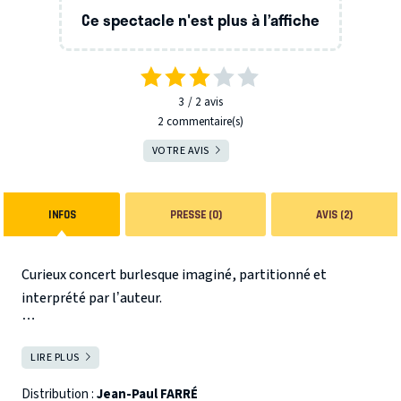
Ce spectacle n'est plus à l’affiche
3
2
avis
2 commentaire(s)
VOTRE AVIS
INFOS
PRESSE (0)
AVIS (2)
Curieux concert burlesque imaginé, partitionné et
interprété par l’auteur.
Synopsis... Résumé... Argument... Schéma... Topo... Pitch !
LIRE PLUS
FERMER
C’est l’histoire d’un pianiste qui prépare, entretient et
astique le piano pour le concert du maestro...
Distribution :
Jean-Paul FARRÉ