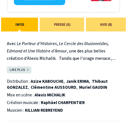
INFOS
PRESSE (6)
AVIS (8)
Avec
Le Porteur d'Histoires
,
Le Cercle des Illusionnistes,
Edmond et Une Histoire d'Amour
, une des plus belles
création d'Alexis Michalik.
Tandis que l'orage menace,
Richard, un metteur en scène sur le retour, vient dispenser
LIRE PLUS
FERMER
son premier cours de théâtre en centrale. Il espère une
forte affluence, qui entraînerait d'autres cours - et d'autres
Distribution :
Azize KABOUCHE
,
Janik ERIMA
,
Thibaut
GONZALEZ
,
Clémentine AUSSOURD
,
Muriel GAUDIN
cachets - mais seuls deux détenus se présentent : Kevin, un
jeune chien fou, et Ange, la cinquantaine mutique, qui
Mise en scène :
Alexis MICHALIK
n'est là que pour accompagner son ami. Richard, secondé
Création musicale :
Raphäel CHARPENTIER
par une de ses anciennes actrices - accessoirement son ex-
Musicien :
KILLIAN REBREYEND
femme - et par une assistante sociale inexpérimentée,
choisit de donner quand même son cours ?