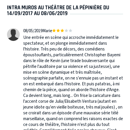
INTRA MUROS AU THÉÂTRE DE LA PÉPINIÈRE DU
14/09/2017 AU 08/06/2019
08/05/2019
Marie
Une entrée en scène qui accroche immédiatement le
spectateur, et on plonge immédiatement dans
l'histoire. Très peu de décors, des comédiens
époustouflants, particulièrement Christopher Bayemi
dans le rôle de Kevin (une tirade bouleversante qui
pétrifie l'auditoire par sa violence et sa justesse), une
mise en scène dynamique et très maîtrisée,
scénographie parfaite, on ne s'ennuie pas un instant et
on est embarqué dans l'histoire. Et puis patatras, à mi
chemin de la pièce, quand on aborde l'histoire d'Ange.
Ca devient long, mais long... On frise la caricature dans
l'accent corse de Julia/Elisabeth Ventura (autant en
jeune idiote qu'en vieille boiteuse, très mal jouées) , on
se croirait dans un épisode d'une mauvaise série télé
marseillaise, quand on comprend les raisons exactes de
ce cours de théâtre, l'histoire n'est plus du tout