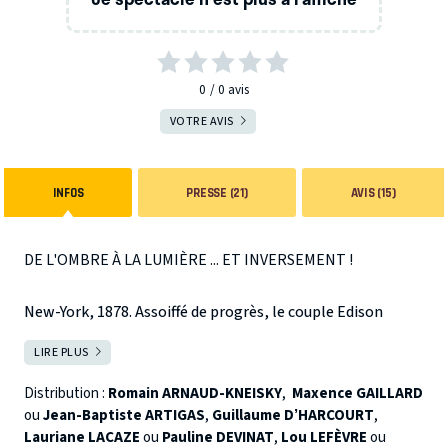
0
0
avis
VOTRE AVIS
INFOS
PRESSE (21)
AVIS (15)
DE L'OMBRE À LA LUMIÈRE ... ET INVERSEMENT !
New-York, 1878. Assoiffé de progrès, le couple Edison
multiplie les inventions révolutionnaires. Mais Thomas
LIRE PLUS
FERMER
Edison, insatiable, poursuit désormais un rêve : celui
d’éclairer le monde en devenant le maître de
Distribution :
Romain ARNAUD-KNEISKY
,
Maxence GAILLARD
l’électricité…
ou
Jean-Baptiste ARTIGAS
À sa grande surprise, le génial inventeur
,
Guillaume D’HARCOURT
,
Lauriane LACAZE
ou
Pauline DEVINAT
,
Lou LEFÈVRE
ou
n’est pas seul dans la course. L’excentrique Nikola Tesla