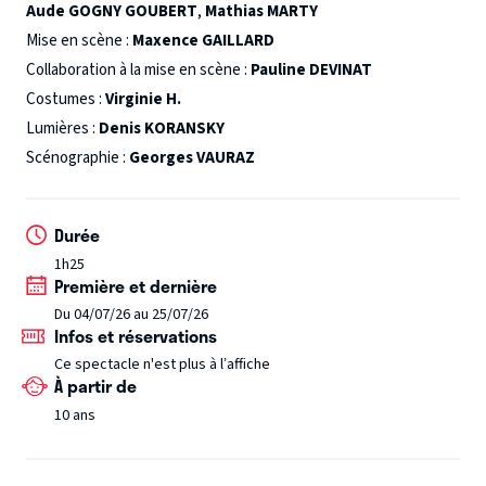
Aude GOGNY GOUBERT
,
Mathias MARTY
et, surtout, l’ambitieux couple Westinghouse sont eux
Mise en scène :
Maxence GAILLARD
aussi bien décidés à illuminer l’avenir. Terrorisé à l’idée de
Collaboration à la mise en scène :
Pauline DEVINAT
ne plus être à la hauteur de sa légende, Edison va tout
Costumes :
Virginie H.
faire pour remporter la bataille. Quitte à pactiser avec la
Lumières :
Denis KORANSKY
nuit, en inventant l’inimaginable au nom du progrès…
Scénographie :
Georges VAURAZ
L’histoire d’une poignée d’hommes et de femmes qui ont rêvé
si fort de l’avenir, qu’ils ont fini par l’inventer.
Durée
1h25
Première et dernière
Du 04/07/26 au 25/07/26
Infos et réservations
Ce spectacle n'est plus à l’affiche
À partir de
10 ans