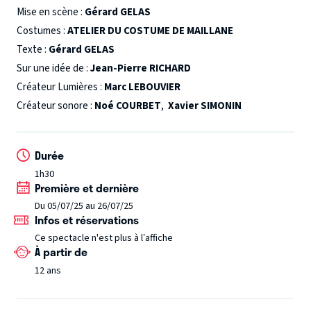
Mise en scène :
Gérard GELAS
en proposant une vision contemporaine et démontrant le
Costumes :
ATELIER DU COSTUME DE MAILLANE
caractère intemporel de ce drame àl’antique. Lamartine
Texte :
Gérard GELAS
n’hésitait pas, en son temps, à qualifier Mistral d’
Homère
Sur une idée de :
Jean-Pierre RICHARD
de la Provence.
Vingt ans plus tard, j’ai souhaité renouer
Créateur Lumières :
Marc LEBOUVIER
avec Frédéric Mistral en cette année 2024 de
commémoration de sa vie et de son œuvre
Créateur sonore :
Noé COURBET
,
Xavier SIMONIN
(120ème anniversaire du prix Nobel de littérature obtenu
en 1904 et 110ème anniversaire de sa mort en 1914). »
Durée
-
Gérard Gélas
1h30
Première et dernière
Du 05/07/25 au 26/07/25
Infos et réservations
Ce spectacle n'est plus à l’affiche
À partir de
12 ans