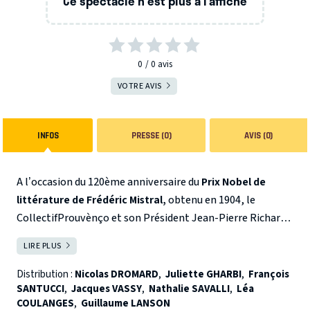
Ce spectacle n'est plus à l’affiche
0
0
avis
VOTRE AVIS
INFOS
PRESSE (0)
AVIS (0)
A l’occasion du 120ème anniversaire du
Prix Nobel de
littérature de Frédéric Mistral,
obtenu en 1904, le
CollectifProuvènço et son Président Jean-Pierre Richard
proposent l’ambitieux projet de création d’une pièce de
LIRE PLUS
FERMER
théâtre inédite dont l’écriture et la mise en scène ont été
confiées à Gérard Gélas.
« J’ai adapté la pièce
Distribution :
Nicolas DROMARD
,
Juliette GHARBI
,
François
SANTUCCI
,
Jacques VASSY
,
Nathalie SAVALLI
,
Léa
emblématique de Frédéric Mistral,
Mirèio
, en 2004 voici
COULANGES
,
Guillaume LANSON
vingt ans. Cette adaptation revisitait totalement l’œuvre