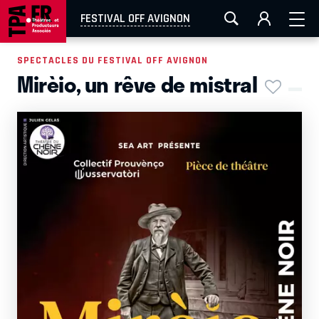
AIX-MARSEILLE
AURAY
CAEN
LA ROCHELLE
FESTIVAL OFF AVIGNON
ROUEN
TOULOUSE
FESTIVAL OFF AVIGNON
SPECTACLES DU FESTIVAL OFF AVIGNON
Mirèio, un rêve de mistral
EN TOURNÉE