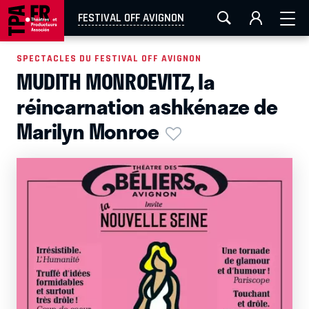
AIX-MARSEILLE
AURAY
CAEN
LA ROCHELLE
FESTIVAL OFF AVIGNON
ROUEN
TOULOUSE
FESTIVAL OFF AVIGNON
SPECTACLES DU FESTIVAL OFF AVIGNON
MUDITH MONROEVITZ, la
EN TOURNÉE
réincarnation ashkénaze de
Marilyn Monroe