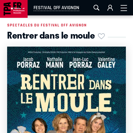
AIX-MARSEILLE
AURAY
CAEN
LA ROCHELLE
FESTIVAL OFF AVIGNON
ROUEN
TOULOUSE
FESTIVAL OFF AVIGNON
SPECTACLES DU FESTIVAL OFF AVIGNON
Rentrer dans le moule
EN TOURNÉE