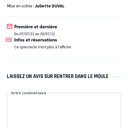
l’humour et l’amour “son” univers tragique, drôle et
Mise en scène :
Juliette DUVAL
poétique.
Première et dernière
Du 07/07/22 au 30/07/22
Infos et réservations
Ce spectacle n'est plus à l’affiche
LAISSEZ UN AVIS SUR RENTRER DANS LE MOULE
Votre commentaire