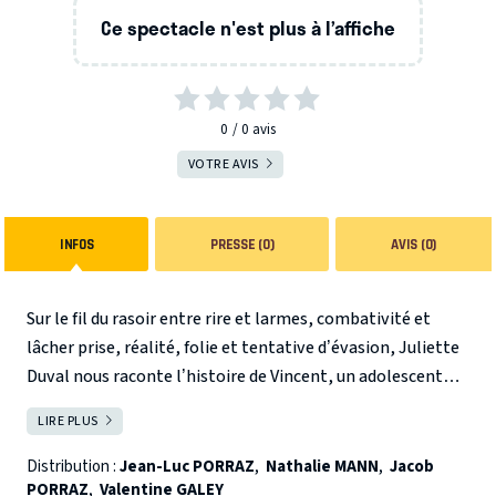
Ce spectacle n'est plus à l’affiche
0
0
avis
VOTRE AVIS
INFOS
PRESSE (0)
AVIS (0)
Sur le fil du rasoir entre rire et larmes, combativité et
lâcher prise, réalité, folie et tentative d’évasion, Juliette
Duval nous raconte l’histoire de Vincent, un adolescent
ayant le syndrome autistique d’Asperger, exclu de son
LIRE PLUS
FERMER
école faute d’encadrement. Comment trouver sa place ?
Comment être pleinement soi-même ?
Malgré ce que
Distribution :
Jean-Luc PORRAZ
,
Nathalie MANN
,
Jacob
PORRAZ
,
Valentine GALEY
chaque membre de la famille vit, elle tissera dans