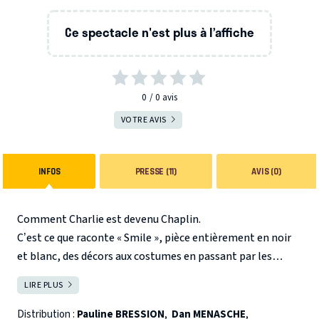
Ce spectacle n'est plus à l’affiche
0
0
avis
VOTRE AVIS
INFOS
PRESSE (11)
AVIS (0)
Comment Charlie est devenu Chaplin.
C’est ce que raconte « Smile », pièce entièrement en noir
et blanc, des décors aux costumes en passant par les
maquillages.
LIRE PLUS
FERMER
Nous sommes en 1910 dans un bar de Londres.
Charlie a rendez-vous avec une jeune femme pour lui
Distribution :
Pauline BRESSION
,
Dan MENASCHE
,