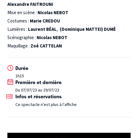
Alexandre FAITROUNI
déclarer sa flamme. Et ce rendez-vous pourrait bien
changer sa vie…
Mise en scène :
Nicolas NEBOT
En utilisant des procédés de mise en scène tels que
Costumes :
Marie CREDOU
ralentis, accélérés, flashbacks et changements de points
Lumières :
Laurent BÉAL
,
(Dominique MATTEI) DUMÈ
de vues, cette pièce va vous plonger dans l’univers du
Scénographie :
Nicolas NEBOT
cinéma de Chaplin le temps d’une bulle de tendresse et de
Maquillage :
Zoé CATTELAN
poésie.
Nomination Molières 2023 :
Création Visuelle –
Révélation Masculine :
Alexandre Faitrouni
Durée
1h15
Première et dernière
Du 07/07/23 au 29/07/23
Infos et réservations
Ce spectacle n'est plus à l’affiche