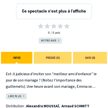
Ce spectacle n'est plus à l’affiche
0
0
avis
VOTRE AVIS
INFOS
PRESSE (5)
AVIS (0)
Est-il judicieux d'inviter son "meilleur ami d'enfance" le
jour de son mariage ? (Notez l'importance des
guillemets). Une heure avant son mariage, Emma se
retrouve coincée en tête à tête avec Antoine, son meilleur
LIRE PLUS
FERMER
ami, qu'elle n'a pas vu depuis 2 ans. De flash-backs en non-
dits, de fous rires en disputes, de leurs 15 ans à aujourd'hui,
Distribution :
Alexandra MOUSSAÏ
,
Arnaud SCHMITT