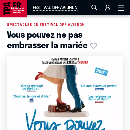
AIX-MARSEILLE
AURAY
CAEN
LA ROCHELLE
FESTIVAL OFF AVIGNON
ROUEN
TOULOUSE
FESTIVAL OFF AVIGNON
SPECTACLES DU FESTIVAL OFF AVIGNON
Vous pouvez ne pas
EN TOURNÉE
embrasser la mariée