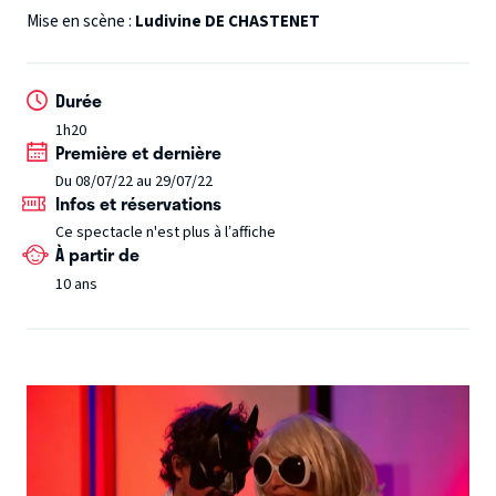
ils vont traverser le temps et les émotions, se chercher,
Mise en scène :
Ludivine DE CHASTENET
se manquer... Vont-ils finir par se retrouver ?
Durée
1h20
Première et dernière
Du 08/07/22 au 29/07/22
Infos et réservations
Ce spectacle n'est plus à l’affiche
À partir de
10 ans