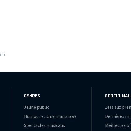
OËL
GENRES
SORTIR MAL
Jeune public
1ers aux pre
Humour et One man show
Dernières m
Spectacles musicaux
Meilleures of