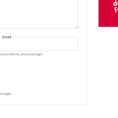
Email
Jamais affiché, jamais partagé !
e
Google.