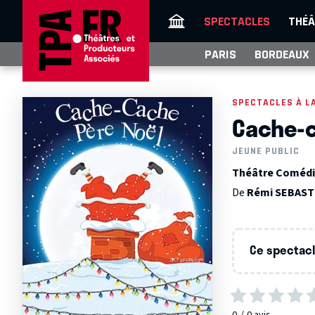
SPECTACLES
THÉÂ
PARIS
BORDEAUX
SPECTACLES À L
Cache-c
JEUNE PUBLIC
Théâtre Comédie
De
Rémi SEBAST
Ce spectacle
0
0
avis