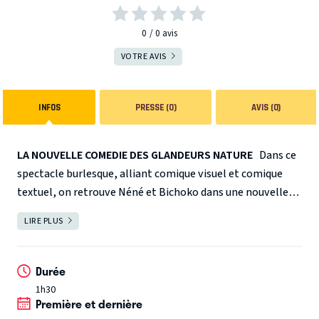
0
0
avis
VOTRE AVIS
INFOS
PRESSE (0)
AVIS (0)
LA NOUVELLE COMEDIE DES GLANDEURS NATURE
Dans ce
spectacle burlesque, alliant comique visuel et comique
textuel, on retrouve Néné et Bichoko dans une nouvelle
aventure où nos deux Glandeurs Nature décident de
LIRE PLUS
FERMER
réaliser leur rêve : devenir Sapeurs Pompiers dans une
équipe d’intervention avec le casque, le blouson et le
camion qui fait Pin Pon !
Ils commencent par des
Durée
épreuves physiques et des tests psychotechniques pour
1h30
Première et dernière
évaluer leurs aptitudes : comme ils n’en ont aucune, ils