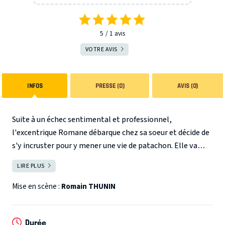
5
1
avis
VOTRE AVIS
INFOS
PRESSE (0)
AVIS (0)
Suite à un échec sentimental et professionnel,
l'excentrique Romane débarque chez sa soeur et décide de
s'y incruster pour y mener une vie de patachon. Elle va
rapidement découvrir que le petit ami de sa soeur joue un
LIRE PLUS
FERMER
double-jeu. Et Romane est prête à tout pour venir en aide
à sa soeur...
Gros succès populaire depuis 2009, "Ma soeur
Mise en scène :
Romain THUNIN
est un boulet" puise dans les principaux ressorts de la
comédie de café-théâtre classique.
Durée