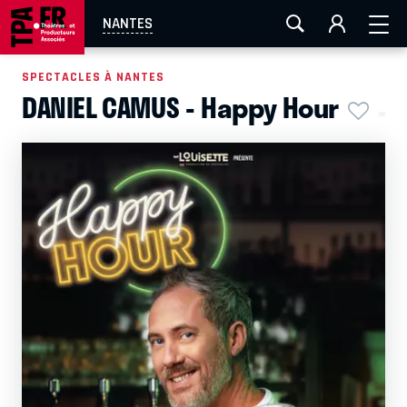
AIX-MARSEILLE
AURAY
CAEN
LA ROCHELLE
NANTES
ROUEN
TOULOUSE
FESTIVAL OFF AVIGNON
SPECTACLES À NANTES
DANIEL CAMUS - Happy Hour
EN TOURNÉE