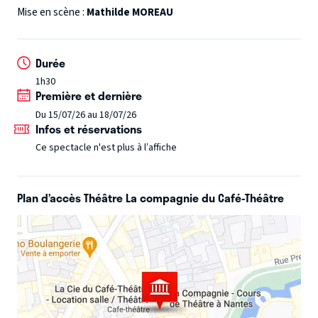
tout genre. Tout ça parfois dans la même journée, voire
Mise en scène :
Mathilde MOREAU
dans la même personne ! A-t-il une extraordinaire
destinée qui l’a mené à croiser leur chemin ?
Durée
1h30
Non, non, il bossait juste dans un bar, son bar. Aussi à l’aise
Première et dernière
sur scène que derrière son comptoir, Daniel prend les
Du 15/07/26 au 18/07/26
commandes et vous entraine tournées après tournées
Infos et réservations
dans un univers riche de rencontres et de diversité.
Ce spectacle n'est plus à l’affiche
C’est avec plaisir qu’il vous paiera un verre en terrasse de
son théâtre ! Et oui Happy Hour oblige !
Plan d’accès Théâtre La compagnie du Café-Théâtre