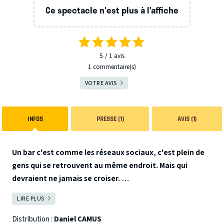
Ce spectacle n'est plus à l’affiche
5
1
avis
1 commentaire(s)
VOTRE AVIS
INFOS
PRESSE (1)
AVIS (1)
Un bar c'est comme les réseaux sociaux, c'est plein de
gens qui se retrouvent au même endroit. Mais qui
devraient ne jamais se croiser.
Dans sa vie, Daniel Camus a croisé beaucoup de gens
LIRE PLUS
FERMER
différents : des alcooliques, des excentriques, des
altruistes, des marrants, des suicidaires et des allumés en
Distribution :
Daniel CAMUS