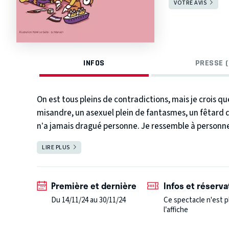
VOTRE AVIS
INFOS
PRESSE (
On est tous pleins de contradictions, mais je crois que
misandre, un asexuel plein de fantasmes, un fêtard q
n’a jamais dragué personne. Je ressemble à person
disent que je suis bizarre mais sympathique.
Viens, 
LIRE PLUS
FERMER
blagues.
Déconseillé aux moins de 16 ans.
Première et dernière
Infos et réserva
Du 14/11/24 au 30/11/24
Ce spectacle n'est p
l’affiche