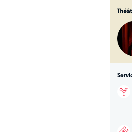
Théât
Servi