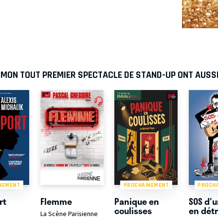
- MON TOUT PREMIER SPECTACLE DE STAND-UP ONT AUSS
NEMENT
PROCHAINEMENT
PROCH
rt
Flemme
Panique en
SOS d'u
coulisses
en dét
La Scène Parisienne