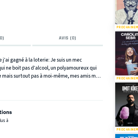
PROCHAINE
0)
AVIS (0)
 j’ai gagné à la loterie: Je suis un mec
ui ne boit pas d’alcool, un polyamoureux qui
ne mais surtout pas à moi-même, mes amis me
PROCHAINE
on essaye de refaire le monde avec des
tions
lus à
PROCHAINE