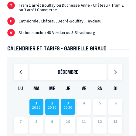
Tram 1 arrêt Bouffay ou Duchesse Anne - Château / Tram 2
ou 3 arrêt Commerce
Cathédrale, Château, Decré-Bouffay, Feydeau
Stations bicloo 48-Verdun ou 3-Strasbourg
CALENDRIER ET TARIFS - GABRIELLE GIRAUD
DÉCEMBRE
LU
MA
ME
JE
VE
SA
DI
1
2
3
4
5
6
20:30
20:30
20:30
7
8
9
10
11
12
13