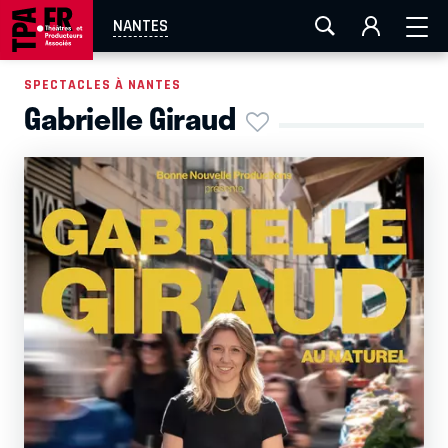
AIX-MARSEILLE
AURAY
CAEN
LA ROCHELLE
NANTES
ROUEN
TOULOUSE
FESTIVAL OFF AVIGNON
SPECTACLES À NANTES
Gabrielle Giraud
EN TOURNÉE