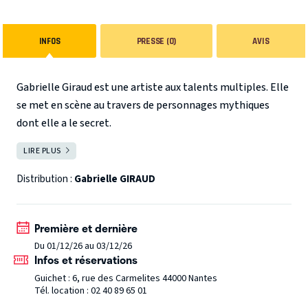
INFOS
PRESSE (0)
AVIS
Gabrielle Giraud est une artiste aux talents multiples. Elle
se met en scène au travers de personnages mythiques
dont elle a le secret.
Elle puise son inspiration dans l’environnement qui l’a vue
LIRE PLUS
FERMER
naître : La Méditerranée. Elle vous embarquera dans son
univers solaire, drôle et généreux. Une chose est sûre,
Distribution :
Gabrielle GIRAUD
vous ne risquez pas de vous endormir sur votre fauteuil.
Première et dernière
Du 01/12/26 au 03/12/26
Infos et réservations
Guichet : 6, rue des Carmelites 44000 Nantes
Tél. location : 02 40 89 65 01