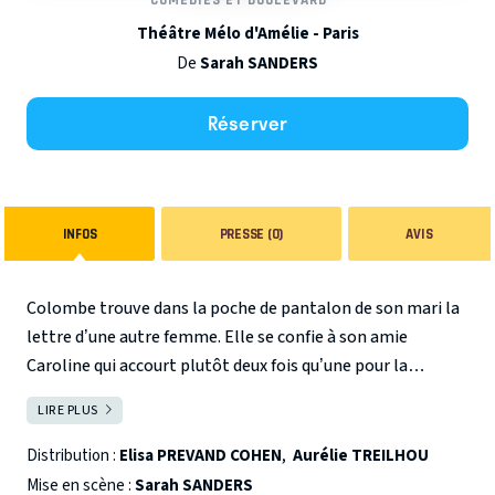
Théâtre Mélo d'Amélie - Paris
De
Sarah SANDERS
Réserver
INFOS
PRESSE (0)
AVIS
Colombe trouve dans la poche de pantalon de son mari la
lettre d’une autre femme. Elle se confie à son amie
Caroline qui accourt plutôt deux fois qu’une pour la
consoler.
Du rire aux larmes et des larmes aux rires, cette
LIRE PLUS
FERMER
pièce où la musique joue un rôle inattendu écrite et mise
en scène par Sarah Sanders nous emporte dans une
Distribution :
Elisa PREVAND COHEN
,
Aurélie TREILHOU
aventure dans laquelle nous ne sommes pas au bout de
Mise en scène :
Sarah SANDERS