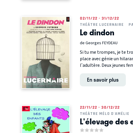
02/11/22 - 31/12/22
THÉÂTRE LUCERNAIRE
P
Le dindon
de Georges FEYDEAU
Si tu me trompes, je te tr
place avec génie un hilara
l’adultère. Deux jeunes fe
En savoir plus
22/11/22 - 30/12/22
THÉÂTRE MÉLO D'AMÉLIE
L'élevage des 