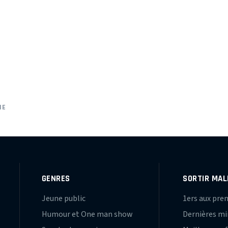
IE
GENRES
SORTIR MAL
Jeune public
1ers aux pre
Humour et One man show
Dernières m