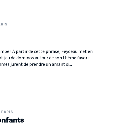
ARIS
ompe ! À partir de cette phrase, Feydeau met en
nt jeu de dominos autour de son thème favori :
mmes jurent de prendre un amant si...
PARIS
enfants