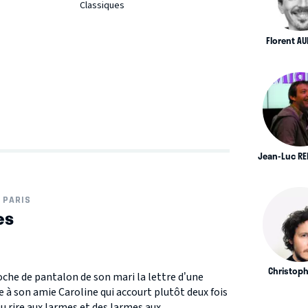
Classiques
Florent A
Jean-Luc R
PARIS
es
Christoph
che de pantalon de son mari la lettre d’une
e à son amie Caroline qui accourt plutôt deux fois
 rire aux larmes et des larmes aux...