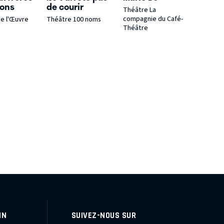
ions
de courir
Théâtre La
compagnie du Café-
e l'Œuvre
Théâtre 100 noms
Théâtre
IN
SUIVEZ-NOUS SUR