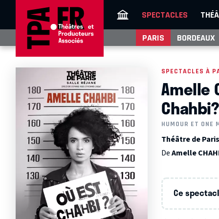
SPECTACLES
THÉÂ
PARIS
BORDEAUX
SPECTACLES À P
Amelle 
Chahbi?
HUMOUR ET ONE 
Théâtre de Paris 
De
Amelle CHAH
Ce spectacle