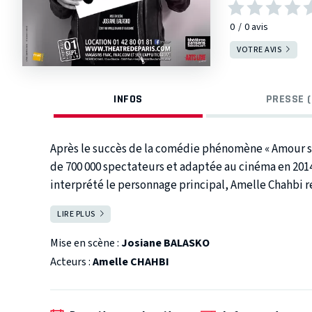
0
0
avis
VOTRE AVIS
INFOS
PRESSE (
Après le succès de la comédie phénomène « Amour su
de 700 000 spectateurs et adaptée au cinéma en 2014)
interprété le personnage principal, Amelle Chahbi r
spectacle : « Où est Chahbi ? » Mise en scène par Josiane Balasko. Dans son nouveau spectacle
LIRE PLUS
FERMER
Amelle dresse une galerie de personnages sans conc
Mise en scène :
Josiane BALASKO
Acteurs :
Amelle CHAHBI