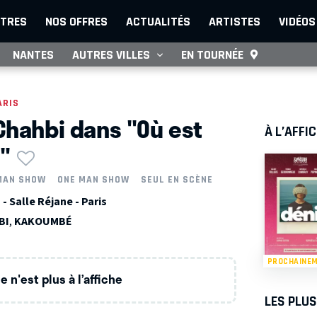
TRES
NOS OFFRES
ACTUALITÉS
ARTISTES
VIDÉOS
NANTES
AUTRES VILLES
EN TOURNÉE
ARIS
Chahbi dans "Où est
À L’AFFI
"
MAN SHOW
ONE MAN SHOW
SEUL EN SCÈNE
- Salle Réjane - Paris
BI
,
KAKOUMBÉ
PROCHAINE
 n'est plus à l’affiche
LES PLU