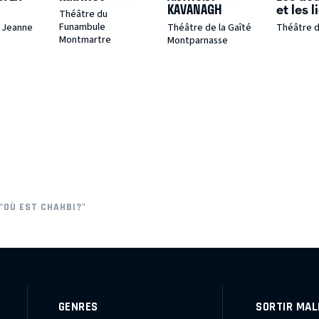
KAVANAGH
et les l
Théâtre du
Funambule
 Jeanne
Théâtre de la Gaîté
Théâtre d
Montmartre
Montparnasse
"OÙ EST CHAHBI?"
GENRES
SORTIR MAL