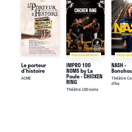
PROCHAINEMENT
PROCHAI
Le porteur
IMPRO 100
NASH -
d'histoire
NOMS by La
Bonchou
Poule - CHICKEN
ACMÉ
Théâtre C
RING
d'Aix
Théâtre 100 noms