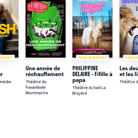
NEMENT
PROCHAINEMENT
PROCH
Une année de
PHILIPPINE
Les deu
r
réchauffement
DELAIRE - Fifille à
et les l
papa
omédie
Théâtre du
Théâtre d
Funambule
Théâtre Actuel La
Montmartre
Bruyère