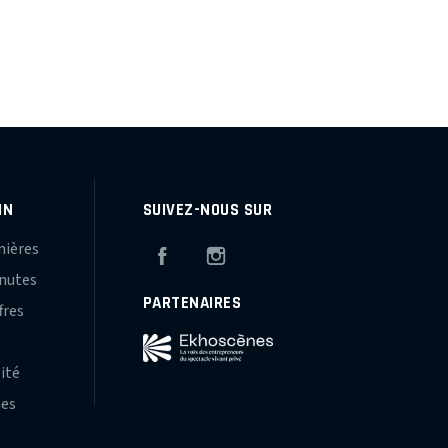
IN
SUIVEZ-NOUS SUR
mières
Facebook
Instagram
inutes
PARTENAIRES
fres
s
lité
hes