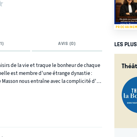
PROCHAINE
LES PLU
1)
AVIS (0)
Théât
isirs de la vie et traque le bonheur de chaque
belle est membre d'une étrange dynastie :
arition programmée dont elle a su réchapper.
offre une leçon d'espoir, un hymne à la vie...