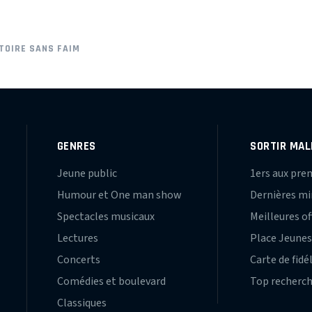
TOIRE SANS FAIM
GENRES
SORTIR MAL
Jeune public
1ers aux pre
Humour et One man show
Dernières m
Spectacles musicaux
Meilleures of
Lectures
Place Jeune
Concerts
Carte de fidé
Comédies et boulevard
Top recherc
Classiques