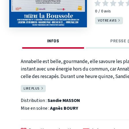
0
0
avis
VOTRE AVIS
INFOS
PRESSE (
Annabelle est belle, gourmande, elle savoure les pla
instant avec une énergie hors du commun, car Anna
celle des rescapés. Durant une heure quinze, Sandie Masson nous entraîne avec la complicité d'un
mystérieux détective dans les méandres d'une disp
LIRE PLUS
FERMER
Annabelle M, rescapée d'une histoire sans faim, vous 
Distribution :
Sandie MASSON
Mise en scène :
Agnès BOURY