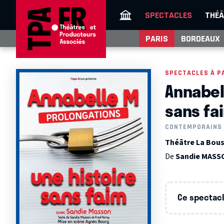
SPECTACLES
THÉÂ
PARIS
BORDEAUX
SPECTACLES À P
Annabel
sans fa
CONTEMPORAINS
Théâtre La Bous
De
Sandie MASS
Ce spectacle