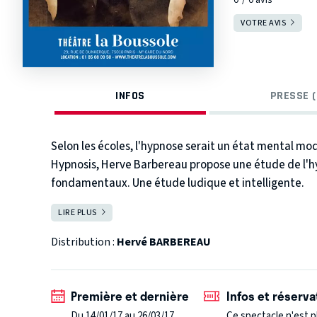
VOTRE AVIS
INFOS
PRESSE (
Selon les écoles, l'hypnose serait un état mental mod
Hypnosis, Herve Barbereau propose une étude de l'hy
fondamentaux. Une étude ludique et intelligente.
LIRE PLUS
FERMER
Distribution :
Hervé BARBEREAU
Première et dernière
Infos et réserva
Du 14/01/17 au 26/03/17
Ce spectacle n'est p