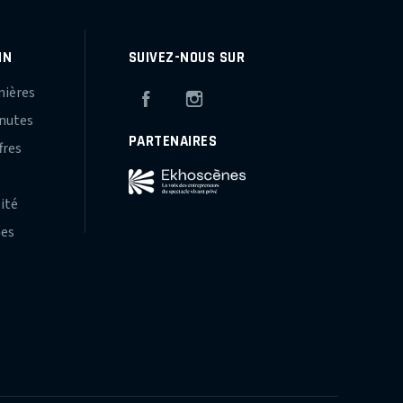
IN
SUIVEZ-NOUS SUR
mières
Facebook
Instagram
inutes
PARTENAIRES
fres
s
lité
hes