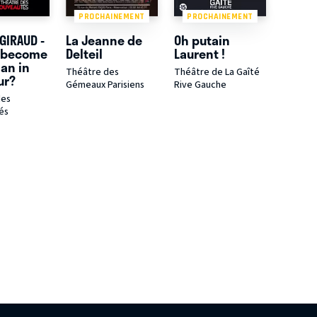
PROCHAINEMENT
PROCHAINEMENT
 GIRAUD -
La Jeanne de
Oh putain
 become
Delteil
Laurent !
ian in
Théâtre des
Théâtre de La Gaîté
ur?
Gémeaux Parisiens
Rive Gauche
des
és