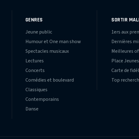
GENRES
SORTIR MAL
Jeune public
1ers aux pre
Humour et One man show
Dernières m
Spectacles musicaux
Meilleures of
Lectures
Place Jeune
Concerts
Carte de fidé
Comédies et boulevard
Top recherc
Classiques
Contemporains
Danse