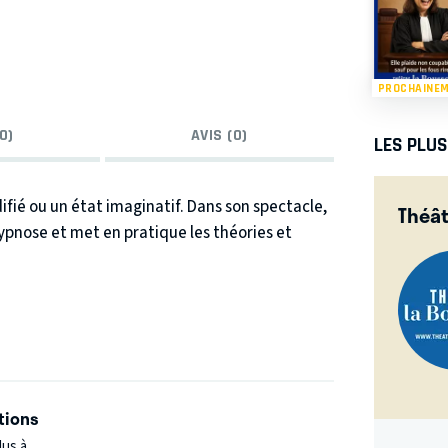
PROCHAINE
0)
AVIS (0)
LES PLU
ifié ou un état imaginatif. Dans son spectacle,
Théât
pnose et met en pratique les théories et
tions
lus à