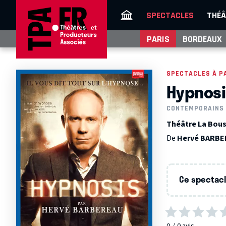
SPECTACLES
THÉÂ
PARIS
BORDEAUX
SPECTACLES À P
Hypnosi
CONTEMPORAINS
Théâtre La Bous
De
Hervé BARB
Ce spectacle
0
0
avis