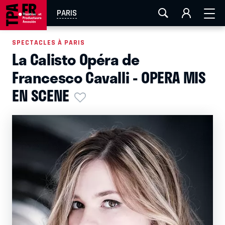
AIX-MARSEILLE
AURAY
CAEN
LA ROCHELLE
PARIS
ROUEN
TOULOUSE
FESTIVAL OFF AVIGNON
SPECTACLES À PARIS
La Calisto Opéra de
EN TOURNÉE
Francesco Cavalli - OPERA MIS
EN SCENE