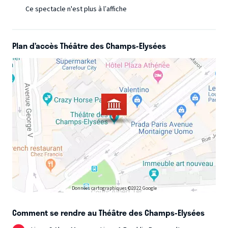
liaisons ; Sébastien Daucé révèle tous les trésors de cette
Ce spectacle n'est plus à l’affiche
musique à la tête de son Ensemble Correspondances et
d’une pléiade de chanteurs parmi les plus talentueux de la
Plan d’accès Théâtre des Champs-Elysées
nouvelle génération.
Données cartographiques ©2022 Google
Comment se rendre au Théâtre des Champs-Elysées