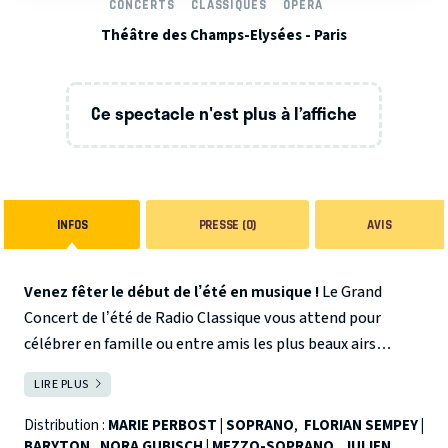
CONCERTS
CLASSIQUES
OPÉRA
Théâtre des Champs-Elysées - Paris
Ce spectacle n'est plus à l’affiche
INFOS
PRESSE (0)
AVIS
Venez fêter le début de l’été en musique !
Le Grand
Concert de l’été de Radio Classique vous attend pour
célébrer en famille ou entre amis les plus beaux airs
d’opéra par les plus belles voix avant que chacun ne parte
LIRE PLUS
FERMER
en villégiature !
Concert présenté par
Jean-Michel Dhuez
Attention / Pass sanitaire valide obligatoire : nous vous
Distribution :
MARIE PERBOST | SOPRANO
,
FLORIAN SEMPEY |
BARYTON
,
NORA GUBISCH | MEZZO-SOPRANO
,
JULIEN
demanderons de bien vouloir vous munir de cette