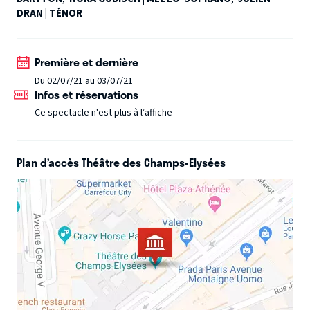
DRAN | TÉNOR
preuve sanitaire et d’un justificatif d’identité, à
présenter avant votre entrée en salle
Première et dernière
Du 02/07/21 au 03/07/21
Infos et réservations
Ce spectacle n'est plus à l’affiche
Plan d’accès Théâtre des Champs-Elysées