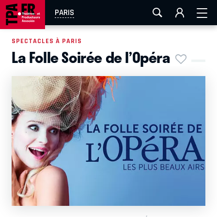
AIX-MARSEILLE
AURAY
CAEN
LA ROCHELLE
PARIS
ROUEN
TOULOUSE
FESTIVAL OFF AVIGNON
SPECTACLES À PARIS
La Folle Soirée de l’Opéra
EN TOURNÉE