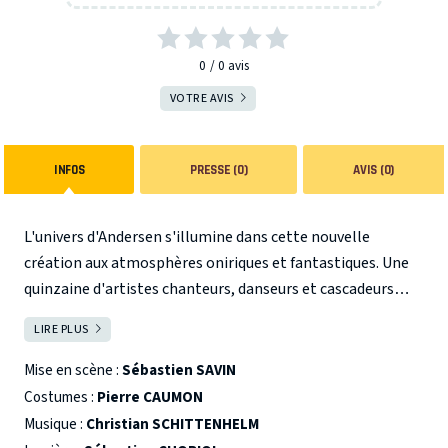
0
0
avis
VOTRE AVIS
INFOS
PRESSE (0)
AVIS (0)
L'univers d'Andersen s'illumine dans cette nouvelle
création aux atmosphères oniriques et fantastiques. Une
quinzaine d'artistes chanteurs, danseurs et cascadeurs
intrépides enchantent le monde des sirènes, des chimères
LIRE PLUS
FERMER
sous-marines et des pirates échoués... Du grand spectacle
aux émotions sensibles !
Mise en scène :
Sébastien SAVIN
Costumes :
Pierre CAUMON
Musique :
Christian SCHITTENHELM