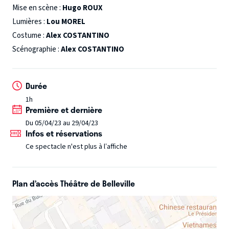
évolue toujours à contretemps. Sur un quai de gare
Mise en scène :
Hugo ROUX
l’actrice-narratrice exhume de ses valises toutes sortes
Lumières :
Lou MOREL
d’objets, prétextes à souvenirs, dans ce récit de l’intime.
Costume :
Alex COSTANTINO
Scénographie :
Alex COSTANTINO
À travers ce roman, Annie Ernaux pose son regard sur ce
monde qu’elle fait revivre. Un regard juste, même dans la
Durée
brutalité, parce que vécu.
1h
Première et dernière
Du 05/04/23 au 29/04/23
Infos et réservations
Ce spectacle n'est plus à l’affiche
Plan d’accès Théâtre de Belleville