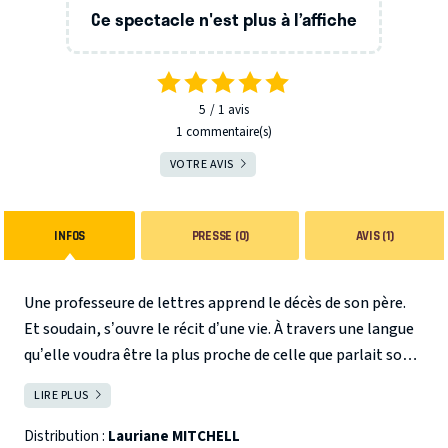
Ce spectacle n'est plus à l’affiche
5
1
avis
1 commentaire(s)
VOTRE AVIS
INFOS
PRESSE (0)
AVIS (1)
Une professeure de lettres apprend le décès de son père.
Et soudain, s’ouvre le récit d’une vie. À travers une langue
qu’elle voudra être la plus proche de celle que parlait son
père, elle œuvre à dépeindre cet homme. D’abord garçon
LIRE PLUS
FERMER
de ferme puis petit commerçant, nous assistons à sa
modeste ascension sociale dans un monde au sein duquel il
Distribution :
Lauriane MITCHELL