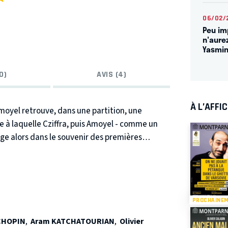
06/02/
Peu im
n'aure
Yasmin
0)
AVIS (4)
À L’AFFI
moyel retrouve, dans une partition, une
 à laquelle Cziffra, puis Amoyel - comme un
nge alors dans le souvenir des premières
s élèves. Sur scène, peu à peu, Pascal et György
 spectateur est entrainé dans l’incroyable
lles de Budapest aux affres de la guerre, il
cle.
PROCHAINE
el, «
considéré comme l’un des héritiers
 CHOPIN
,
Aram KATCHATOURIAN
,
Olivier