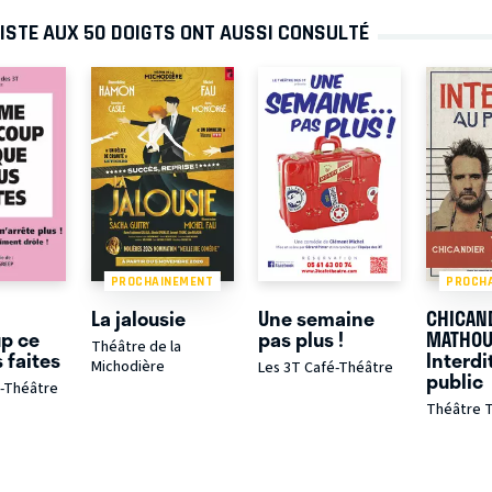
NISTE AUX 50 DOIGTS ONT AUSSI CONSULTÉ
PROCHAINEMENT
PROCH
La jalousie
Une semaine
CHICAN
p ce
pas plus !
MATHOU
Théâtre de la
 faites
Interdi
Michodière
Les 3T Café-Théâtre
public
é-Théâtre
Théâtre T