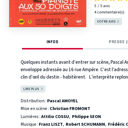
5
5
avis
4 commentaire(s)
VOTRE AVIS
INFOS
PRESSE (
Quelques instants avant d’entrer sur scène, Pascal A
enveloppe adressée au 16 rue Ampère. C’est l’adresse
clin d’œil du destin - habitèrent. L’interprète replo
rencontres avec le Maitre dont il devint l’un des rare
LIRE PLUS
FERMER
fusionnent pour devenir un seul et même homme… Le
destinée du légendaire pianiste hongrois. Des bidonvi
Distribution :
Pascal AMOYEL
allait devenir l’un des plus grands virtuose du XXe siè
Mise en scène :
Christian FROMONT
Lumières :
Attilio COSSU
,
Philippe SEON
Pianiste de renommée internationale, Pascal Amoy
Musique :
Franz LISZT
,
Robert SCHUMANN
,
Frédéric