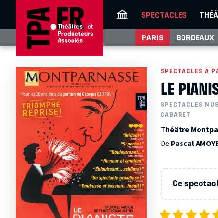
SPECTACLES
THÉÂ
PARIS
BORDEAUX
SPECTACLES À P
LE PIANI
SPECTACLES MU
CABARET
Théâtre Montpar
De
Pascal AMOY
Ce spectacle