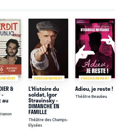
AINEMENT
PROCHAINEMENT
PROCHAINEMENT
DIER &
L’Histoire du
Adieu, je reste !
 -
soldat, Igor
Théâtre Beaulieu
t au
Stravinsky -
DIMANCHE EN
FAMILLE
rianon
Théâtre des Champs-
Elysées