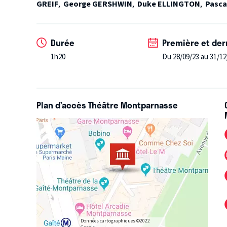
spirituels
de Cziffra
» lui rend ici un vibrant hommage
GREIF
,
George GERSHWIN
,
Duke ELLINGTON
,
Pasca
"Éblouissant, sublime !"
- Pariscope
"Superbe"
- Figaro magazine
"Brillant"
- Direct matin
Durée
Première et der
"Humour et émotion"
- Le Parisien
1h20
Du 28/09/23 au 31/12
"Bouleversant"
- France musique
Plan d’accès Théâtre Montparnasse
Données cartographiques ©2022