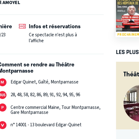
.
"Un spectacle grandiose"
- Radio classique
l AMOYEL
nière
Infos et réservations
/23
Ce spectacle n'est plus à
PROCHAINE
l’affiche
LES PLU
Comment se rendre au Théâtre
Montparnasse
Théâ
Edgar Quinet, Gaîté, Montparnasse
28, 48, 58, 82, 86, 89, 91, 92, 94, 95, 96
Centre commercial Maine, Tour Montparnasse,
Gare Montparnasse
n° 14001 - 13 boulevard Edgar-Quinet