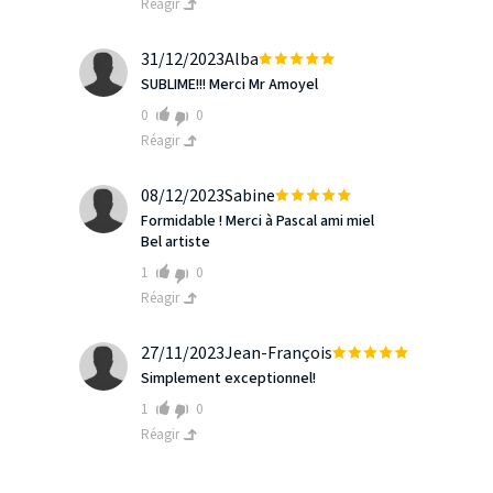
Réagir
31/12/2023
Alba
SUBLIME!!! Merci Mr Amoyel
0
0
Réagir
08/12/2023
Sabine
Formidable ! Merci à Pascal ami miel
Bel artiste
1
0
Réagir
27/11/2023
Jean-François
Simplement exceptionnel!
1
0
Réagir