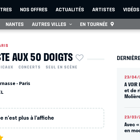
TRES
NOS OFFRES
ACTUALITÉS
ARTISTES
VIDÉOS
NANTES
AUTRES VILLES
EN TOURNÉE
ARIS
STE AUX 50 DOIGTS
DERNIÈR
SICAUX
CONCERTS
SEUL EN SCÈNE
23/04/
nasse - Paris
A VOIR 
et de 
EL
Molièr
 n'est plus à l’affiche
23/03/
Avec «
en mod