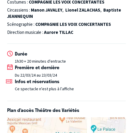
Costumes :
COMPAGNIE LES VOIX CONCERTANTES
seront en proie au doute, à la jalousie et la passion !
Circassiens :
Manon JAVALEY
,
Lionel ZALACHAS
,
Baptiste
Orchestre et chœur des Voix Concertantes
---
Canio : Rémy
JEANNEQUIN
Poulakis
Nedda : Manon Bautian
Tonio : Mamuka Lomidze
Scénographie :
COMPAGNIE LES VOIX CONCERTANTES
Silvio : Ramiro Maturana
Beppe : Christophe Poncet de
Direction musicale :
Aurore TILLAC
Solages
Durée
1h30 + 20 minutes d'entracte
Première et dernière
Du 22/03/24 au 23/03/24
Infos et réservations
Ce spectacle n'est plus à l’affiche
Plan d’accès Théâtre des Variétés