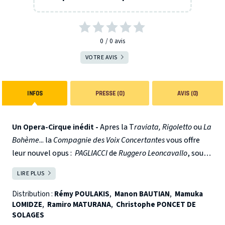
0
0
avis
VOTRE AVIS
INFOS
PRESSE (0)
AVIS (0)
Un Opera-Cirque inédit -
Apres la T
raviata, Rigoletto
ou
La
Bohème
... la
Compagnie des Voix Concertantes
vous offre
leur nouvel opus :
PAGLIACCI
de
Ruggero Leoncavallo
, sous
une forme inédite, savant mélange entre le monde du
LIRE PLUS
FERMER
cirque et de l'opéra.
1967, dans un parc du quartier de
Haight-Ashbury à San Francisco, une troupe de théâtre de
Distribution :
Rémy POULAKIS
,
Manon BAUTIAN
,
Mamuka
LOMIDZE
,
Ramiro MATURANA
,
Christophe PONCET DE
rue, s'apprête à jouer leur spectacle. Malgré la libération
SOLAGES
des mœurs et des conventions sociales, nos personnages