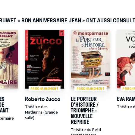
RUWET « BON ANNIVERSAIRE JEAN » ONT AUSSI CONSUL
PROCHAINEMENT
PROCHAINEMENT
PROCH
ES
Roberto Zucco
LE PORTEUR
EVA RAMI
DE
D'HISTOIRE /
Théâtre des
Théâtre de
ANT
TRIOMPHE -
Mathurins (Grande
NOUVELLE
salle)
cernaire
REPRISE
Théâtre du Petit