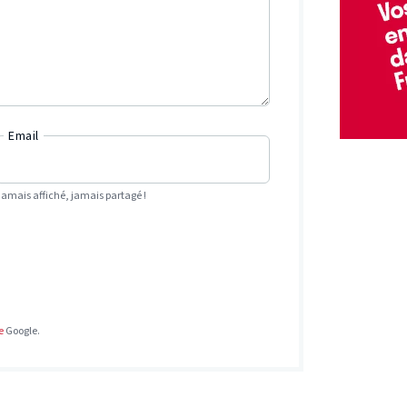
Email
Jamais affiché, jamais partagé !
e
Google.