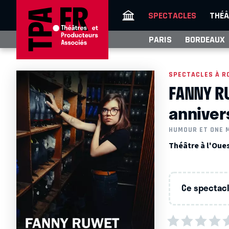
SPECTACLES
THÉÂ
PARIS
BORDEAUX
SPECTACLES À R
FANNY R
anniver
HUMOUR ET ONE 
Théâtre à l'Oue
Ce spectacle