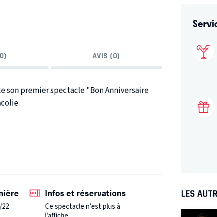
Servi
0)
AVIS (0)
e son premier spectacle "Bon Anniversaire
colie.
de malaise, de la fois où elle a été invitée à un
sionnante, et une aisance scénique remarquable
nière
Infos et réservations
LES AUTR
/22
Ce spectacle n'est plus à
l’affiche