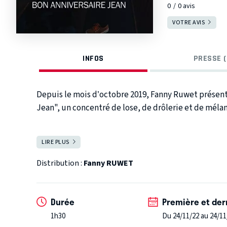
0
0
avis
VOTRE AVIS
INFOS
PRESSE (
Depuis le mois d’octobre 2019, Fanny Ruwet présent
Jean", un concentré de lose, de drôlerie et de mélan
Elle y parle de l’échec que représente sa vie sociale, 
LIRE PLUS
FERMER
anniversaire par erreur, de phasmes et de la mort.
Distribution :
Fanny RUWET
Une maitrise des techniques de stand-up assez impres
pour son âge.
Durée
Première et der
1h30
Du 24/11/22 au 24/11