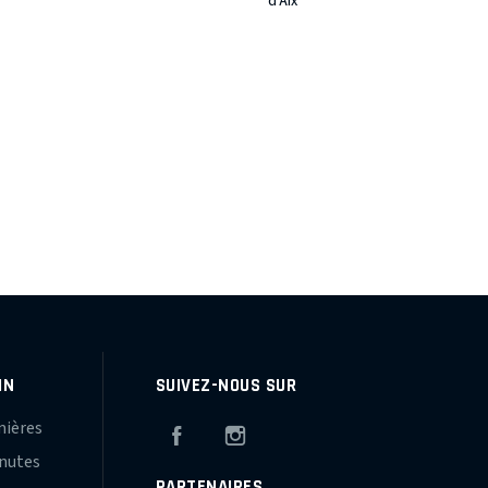
d'Aix
IN
SUIVEZ-NOUS SUR
mières
Facebook
Instagram
inutes
PARTENAIRES