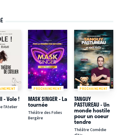
TÉ
AINEMENT
PROCHAINEMENT
PROCHAINEMENT
 - Vole !
MASK SINGER - La
TANGUY
tournée
PASTUREAU - Un
 l'Atelier
monde hostile
Théâtre des Folies
pour un coeur
Bergère
tendre
Théâtre Comédie