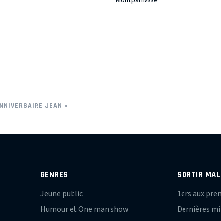
Montparnasse
NNIVERSAIRE JEAN »
GENRES
SORTIR MAL
Jeune public
1ers aux pre
Humour et One man show
Dernières m