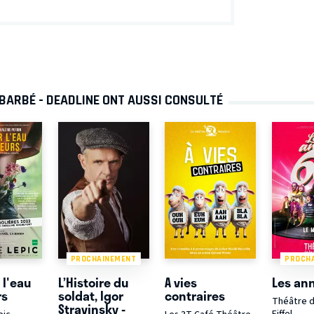
BARBÉ - DEADLINE ONT AUSSI CONSULTÉ
PROCHAINEMENT
PROCH
l'eau
L’Histoire du
A vies
Les an
rs
soldat, Igor
contraires
Théâtre d
Stravinsky -
Eiffel