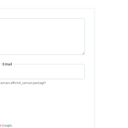
Email
Jamais affiché, jamais partagé !
e
Google.