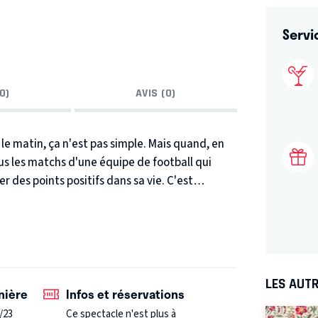
Servi
0)
AVIS (0)
 le matin, ça n'est pas simple. Mais quand, en
s les matchs d'une équipe de football qui
r des points positifs dans sa vie. C'est
rold à aimer la vie.
D'ailleurs, comment
mmuniquée à l'avance ? Si, tout comme les
adline...
Vaste sujet pour un ancien croque-
té » professionnelle permet à Harold de
nt tous : les bienfaits du massage californien
LES AUTR
ter sa vie de couple après 15 ans de vie
nière
Infos et réservations
, de pop culture, de comics, de sextoys, de
/23
Ce spectacle n'est plus à