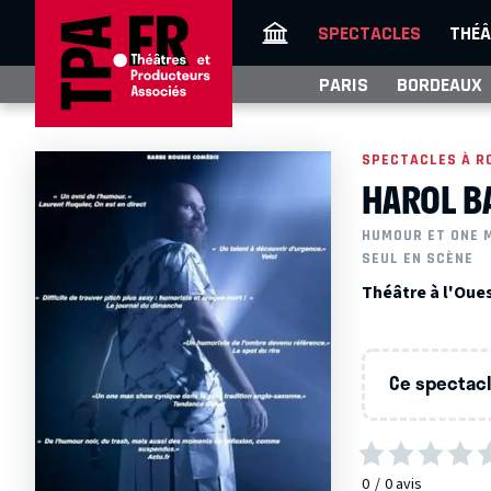
SPECTACLES
THÉÂ
PARIS
BORDEAUX
SPECTACLES À R
HAROL B
HUMOUR ET ONE 
SEUL EN SCÈNE
Théâtre à l'Oue
Ce spectacle
0
0
avis