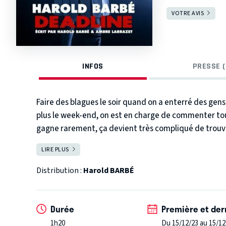
VOTRE AVIS
INFOS
PRESSE (
Faire des blagues le soir quand on a enterré des gens
plus le week-end, on est en charge de commenter tou
gagne rarement, ça devient très compliqué de trouve
pourtant travailler pour la mort qui va apprendre à Ha
LIRE PLUS
FERMER
aborderait-on la vie si la date de mort nous était co
yaourts, nous avions une date de péremption. Une de
Distribution :
Harold BARBÉ
mort/commentateur sportif. Pourtant cette « élastici
développer une multitude d'idées qui nous rapproche
dans un SPA, l'éducation des enfants, comment pimen
Durée
Première et der
commune, l'argent, la mort parfaite...
Fans de metal
1h20
Du 15/12/23 au 15/12