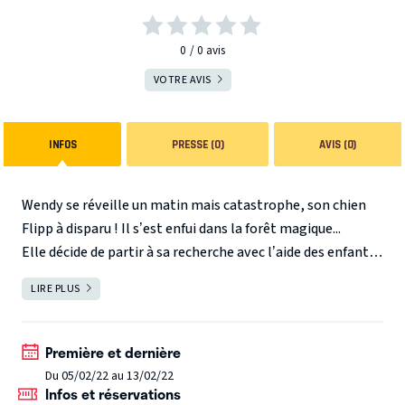
0
0
avis
VOTRE AVIS
INFOS
PRESSE (0)
AVIS (0)
Wendy se réveille un matin mais catastrophe, son chien
Flipp à disparu ! Il s’est enfui dans la forêt magique...
Elle décide de partir à sa recherche avec l’aide des enfants.
Ils rencontreront dans cette aventure les personnages
LIRE PLUS
FERMER
des comptines de notre enfance.
Elle traversera le pont d’Avignon, rencontrera Cadet
Rousselle, apprendra à planter des choux...
Première et dernière
Du 05/02/22 au 13/02/22
Infos et réservations