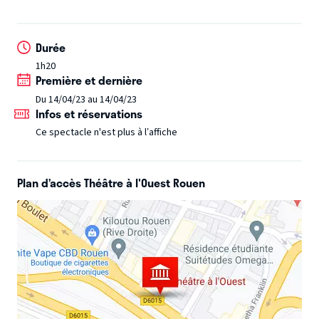
Rosa Bursztein nous parle d’amour, en commençant par
Durée
un air des parapluies de Cherbourg ! C’est en pyjama, dans
1h20
sa totale intimité qu’elle livre ses pensées, se confie sur
Première et dernière
ses parents intellos névrosés… et raconte joyeusement
Du 14/04/23 au 14/04/23
les hauts et les bas, les tabous de la sexualité ! C’est chic,
Infos et réservations
cash et surtout très drôle.
Ce spectacle n'est plus à l’affiche
« On peut aimer parler de sexualité de façon rigolote, être
féministe et rester romantique ! »
Plan d’accès Théâtre à l'Ouest Rouen