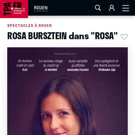
AIX-MARSEILLE
AURAY
CAEN
LA ROCHELLE
ROUEN
ROUEN
TOULOUSE
FESTIVAL OFF AVIGNON
SPECTACLES À ROUEN
ROSA BURSZTEIN dans "ROSA"
EN TOURNÉE