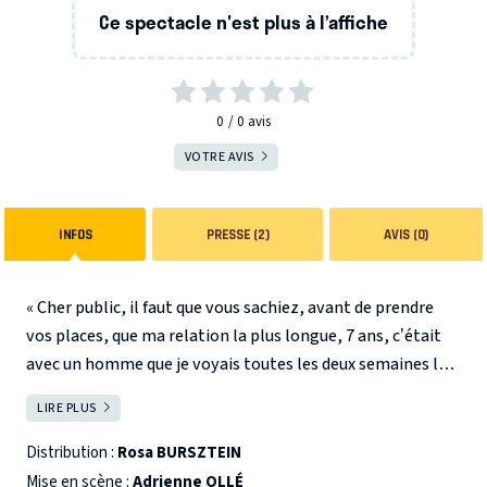
Ce spectacle n'est plus à l’affiche
0
0
avis
VOTRE AVIS
INFOS
PRESSE (2)
AVIS (0)
« Cher public, il faut que vous sachiez, avant de prendre
vos places, que ma relation la plus longue, 7 ans, c’était
avec un homme que je voyais toutes les deux semaines le
lundi à 15h : mon psy !
LIRE PLUS
FERMER
Pour que ça dure entre un homme et moi, faut pas qu’on se
touche et que ce soit principalement moi qui parle.
Distribution :
Rosa BURSZTEIN
Pendant une heure, on va un peu être en couple. »
Mise en scène :
Adrienne OLLÉ