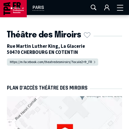
AIX-MARSEILLE
AURAY
CAEN
LA ROCHELLE
PARIS
ROUEN
TOULOUSE
FESTIVAL OFF AVIGNON
Théâtre des Miroirs
EN TOURNÉE
Rue Martin Luther King, La Glacerie
50470 CHERBOURG EN COTENTIN
https://m.facebook.com/theatredesmiroirs/?locale2=fr_FR
PLAN D’ACCÈS THÉÂTRE DES MIROIRS