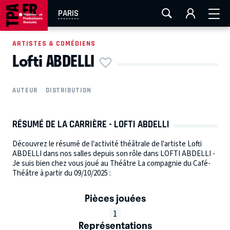
AIX-MARSEILLE
AURAY
CAEN
LA ROCHELLE
PARIS
ROUEN
TOULOUSE
FESTIVAL OFF AVIGNON
ARTISTES & COMÉDIENS
Lofti ABDELLI
EN TOURNÉE
AUTEUR
DISTRIBUTION
RÉSUMÉ DE LA CARRIÈRE - LOFTI ABDELLI
Découvrez le résumé de l'activité théâtrale de l'artiste Lofti
ABDELLI dans nos salles depuis son rôle dans LOFTI ABDELLI -
Je suis bien chez vous joué au Théâtre La compagnie du Café-
Théâtre à partir du 09/10/2025 :
Pièces jouées
1
Représentations