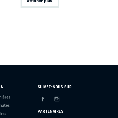
Afficher plus
IN
SUIVEZ-NOUS SUR
mières
Facebook
Instagram
inutes
PARTENAIRES
fres