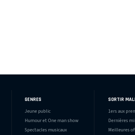
E
GENRES
SORTIR MAL
Jeune public
1ers aux pre
Humour et One man show
Dernières m
Spectacles musicaux
Meilleures of