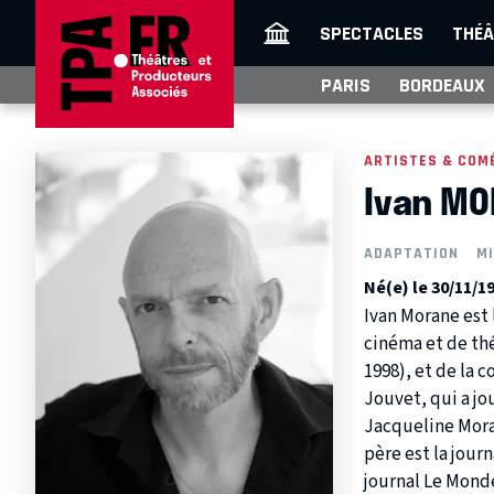
SPECTACLES
THÉÂ
PARIS
BORDEAUX
ARTISTES & COM
Ivan MO
ADAPTATION
MI
Né(e) le 30/11/1
Ivan Morane est 
cinéma et de th
1998), et de la 
Jouvet, qui a j
Jacqueline Mora
père est la jour
journal Le Monde,