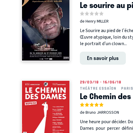
Le sourire au p
de Henry MILLER
Le Sourire au pied de l’éch
Œuvre atypique, loin du st
le portrait d’un clown...
En savoir plus
29/03/18 - 16/06/18
THÉÂTRE ESSAÏON
PARI
Le Chemin des
de Bruno JARROSSON
Une heure pour décider. D
Dames pour percer défini