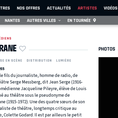
TRES
NOS OFFRES
ACTUALITÉS
ARTISTES
VIDÉOS
NANTES
AUTRES VILLES
EN TOURNÉE
ÉDIENS
RANE
PHOTOS
SE EN SCÈNE
DISTRIBUTION
LUMIÈRE
955
le fils du journaliste, homme de radio, de
éâtre Serge Messberg, dit Jean Serge (1916-
comédienne Jacqueline Pileyre, élève de Louis
oué au théâtre sous le pseudonyme de
ne (1915-1972). Une des quatre sœurs de son
naliste de théâtre, longtemps critique au
 Colette Godard. Il est par ailleurs le petit