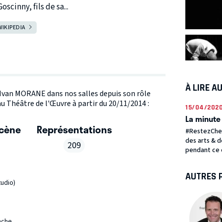
scinny, fils de sa...
WIKIPEDIA
À LIRE A
e Ivan MORANE dans nos salles depuis son rôle
 au Théâtre de l'Œuvre à partir du 20/11/2014 :
15/04/202
La minute 
scène
Représentations
#RestezChez
des arts & d
209
pendant ce 
AUTRES 
tudio)
nche