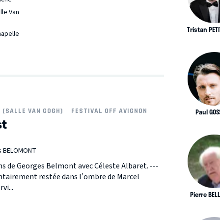
lle Van
Tristan PET
hapelle
 (SALLE VAN GOGH)
FESTIVAL OFF AVIGNON
Paul GOS
st
es BELOMONT
ns de Georges Belmont avec Céleste Albaret. ---
ontairement restée dans l’ombre de Marcel
vi...
Pierre BE