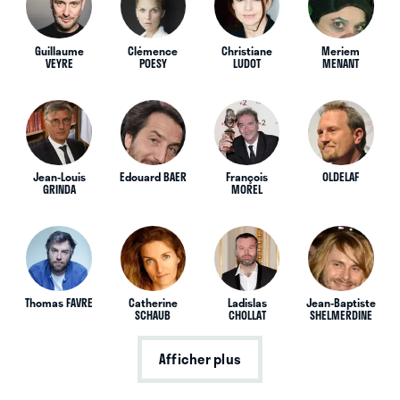
Guillaume
Clémence
Christiane
Meriem
VEYRE
POESY
LUDOT
MENANT
Jean-Louis
Edouard BAER
François
OLDELAF
GRINDA
MOREL
Thomas FAVRE
Catherine
Ladislas
Jean-Baptiste
SCHAUB
CHOLLAT
SHELMERDINE
Afficher plus