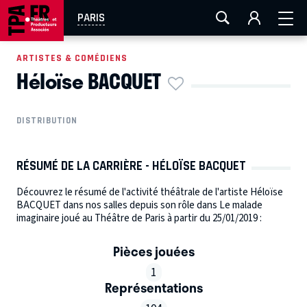
AIX-MARSEILLE
AURAY
CAEN
LA ROCHELLE
PARIS
ROUEN
TOULOUSE
FESTIVAL OFF AVIGNON
ARTISTES & COMÉDIENS
Héloïse BACQUET
EN TOURNÉE
DISTRIBUTION
RÉSUMÉ DE LA CARRIÈRE - HÉLOÏSE BACQUET
Découvrez le résumé de l'activité théâtrale de l'artiste Héloïse
BACQUET dans nos salles depuis son rôle dans Le malade
imaginaire joué au Théâtre de Paris à partir du 25/01/2019 :
Pièces jouées
1
Représentations