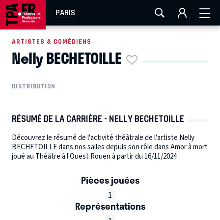
AIX-MARSEILLE
AURAY
CAEN
LA ROCHELLE
PARIS
ROUEN
TOULOUSE
FESTIVAL OFF AVIGNON
ARTISTES & COMÉDIENS
Nelly BECHETOILLE
EN TOURNÉE
DISTRIBUTION
RÉSUMÉ DE LA CARRIÈRE - NELLY BECHETOILLE
Découvrez le résumé de l'activité théâtrale de l'artiste Nelly
BECHETOILLE dans nos salles depuis son rôle dans Amor à mort
joué au Théâtre à l'Ouest Rouen à partir du 16/11/2024 :
Pièces jouées
1
Représentations