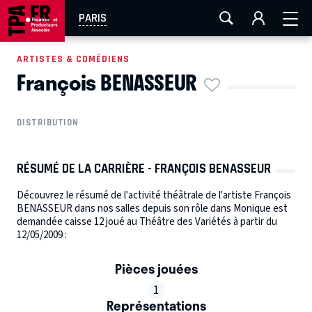
AIX-MARSEILLE
AURAY
CAEN
LA ROCHELLE
PARIS
ROUEN
TOULOUSE
FESTIVAL OFF AVIGNON
ARTISTES & COMÉDIENS
François BENASSEUR
EN TOURNÉE
DISTRIBUTION
RÉSUMÉ DE LA CARRIÈRE - FRANÇOIS BENASSEUR
Découvrez le résumé de l'activité théâtrale de l'artiste François
BENASSEUR dans nos salles depuis son rôle dans Monique est
demandée caisse 12 joué au Théâtre des Variétés à partir du
12/05/2009 :
Pièces jouées
1
Représentations