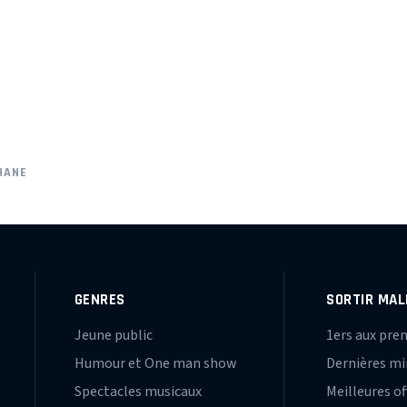
HANE
GENRES
SORTIR MAL
Jeune public
1ers aux pre
Humour et One man show
Dernières m
Spectacles musicaux
Meilleures of