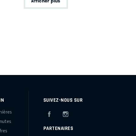
Afficher plus
IN
SUIVEZ-NOUS SUR
mières
Facebook
Instagram
inutes
PARTENAIRES
fres