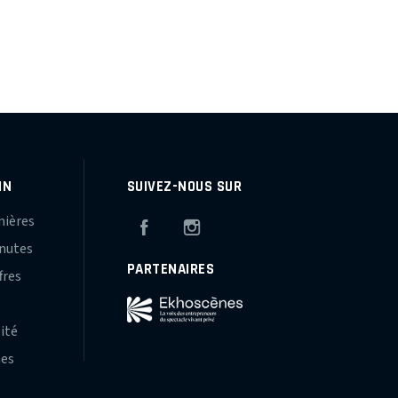
IN
SUIVEZ-NOUS SUR
mières
Facebook
Instagram
inutes
PARTENAIRES
fres
s
lité
hes