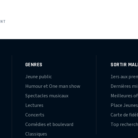
ENT
GENRES
SORTIR MAL
Jeune public
1ers aux pre
Humour et One man show
Dernières m
Spectacles musicaux
Meilleures of
Lectures
Place Jeune
Concerts
Carte de fidé
Comédies et boulevard
Top recherc
Classiques