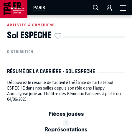
AIX-MARSEILLE
AURAY
CAEN
LA ROCHELLE
PARIS
ROUEN
TOULOUSE
FESTIVAL OFF AVIGNON
ARTISTES & COMÉDIENS
Sol ESPECHE
EN TOURNÉE
DISTRIBUTION
RÉSUMÉ DE LA CARRIÈRE - SOL ESPECHE
Découvrez le résumé de l'activité théâtrale de l'artiste Sol
ESPECHE dans nos salles depuis son rôle dans Happy
Apocalypse joué au Théâtre des Gémeaux Parisiens à partir du
04/06/2025 :
Pièces jouées
1
Représentations