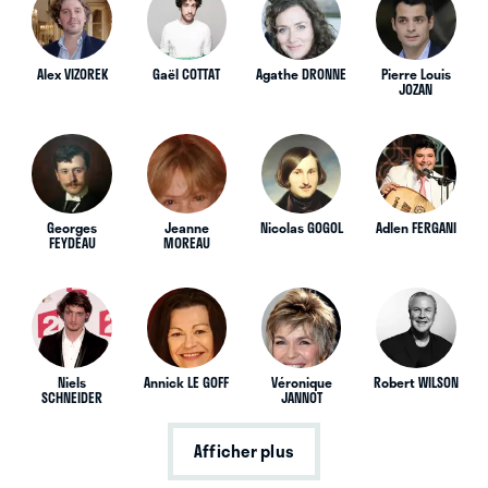
Alex VIZOREK
Gaël COTTAT
Agathe DRONNE
Pierre Louis
JOZAN
Georges
Jeanne
Nicolas GOGOL
Adlen FERGANI
FEYDEAU
MOREAU
Niels
Annick LE GOFF
Véronique
Robert WILSON
SCHNEIDER
JANNOT
Afficher plus