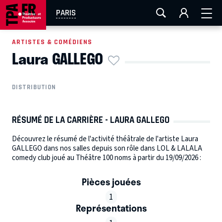
AIX-MARSEILLE
AURAY
CAEN
LA ROCHELLE
PARIS
ROUEN
TOULOUSE
FESTIVAL OFF AVIGNON
ARTISTES & COMÉDIENS
Laura GALLEGO
EN TOURNÉE
DISTRIBUTION
RÉSUMÉ DE LA CARRIÈRE - LAURA GALLEGO
Découvrez le résumé de l'activité théâtrale de l'artiste Laura
GALLEGO dans nos salles depuis son rôle dans LOL & LALALA
comedy club joué au Théâtre 100 noms à partir du 19/09/2026 :
Pièces jouées
1
Représentations