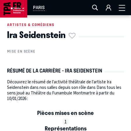
AIX-MARSEILLE
AURAY
CAEN
LA ROCHELLE
PARIS
ROUEN
TOULOUSE
FESTIVAL OFF AVIGNON
ARTISTES & COMÉDIENS
Ira Seidenstein
EN TOURNÉE
MISE EN SCÈNE
RÉSUMÉ DE LA CARRIÈRE - IRA SEIDENSTEIN
Découvrez le résumé de l'activité théâtrale de l'artiste Ira
Seidenstein dans nos salles depuis son rôle dans Dans tous les
sens joué au Théâtre du Funambule Montmartre à partir du
10/01/2026 :
Pièces mises en scène
1
Représentations