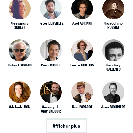
Alessandra
Peter DERVILLEZ
Axel AURIANT
Gioacchino
SUBLET
ROSSINI
Didier FLAMAND
Rémi BICHET
Pierre GUILLOIS
Geoffrey
CALLENES
Adelaïde BON
Amaury de
Rod PARADOT
Jean MOURIERE
CRAYENCOUR
Afficher plus