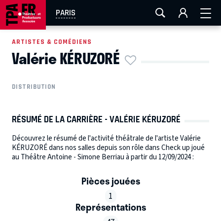
AIX-MARSEILLE
AURAY
CAEN
LA ROCHELLE
PARIS
ROUEN
TOULOUSE
FESTIVAL OFF AVIGNON
ARTISTES & COMÉDIENS
Valérie KÉRUZORÉ
EN TOURNÉE
DISTRIBUTION
RÉSUMÉ DE LA CARRIÈRE - VALÉRIE KÉRUZORÉ
Découvrez le résumé de l'activité théâtrale de l'artiste Valérie
KÉRUZORÉ dans nos salles depuis son rôle dans Check up joué
au Théâtre Antoine - Simone Berriau à partir du 12/09/2024 :
Pièces jouées
1
Représentations