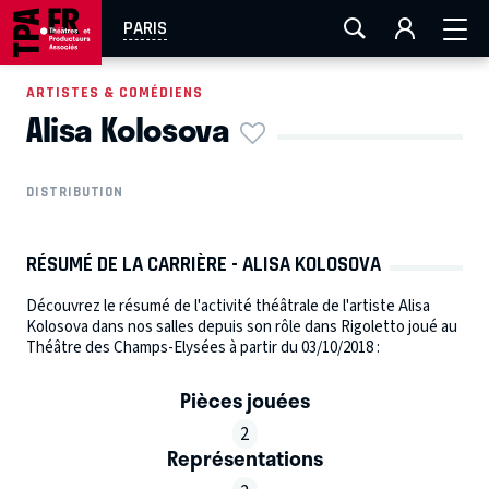
AIX-MARSEILLE
AURAY
CAEN
LA ROCHELLE
PARIS
ROUEN
TOULOUSE
FESTIVAL OFF AVIGNON
ARTISTES & COMÉDIENS
Alisa Kolosova
EN TOURNÉE
DISTRIBUTION
RÉSUMÉ DE LA CARRIÈRE - ALISA KOLOSOVA
Découvrez le résumé de l'activité théâtrale de l'artiste Alisa
Kolosova dans nos salles depuis son rôle dans Rigoletto joué au
Théâtre des Champs-Elysées à partir du 03/10/2018 :
Pièces jouées
2
Représentations