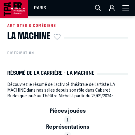
AIX-MARSEILLE
AURAY
CAEN
LA ROCHELLE
PARIS
ROUEN
TOULOUSE
FESTIVAL OFF AVIGNON
ARTISTES & COMÉDIENS
LA MACHINE
EN TOURNÉE
DISTRIBUTION
RÉSUMÉ DE LA CARRIÈRE - LA MACHINE
Découvrez le résumé de l'activité théâtrale de l'artiste LA
MACHINE dans nos salles depuis son rôle dans Cabaret
Burlesque joué au Théâtre Michel à partir du 23/09/2024 :
Pièces jouées
1
Représentations