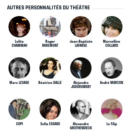
AUTRES PERSONNALITÉS DU THÉÂTRE
Lolita
Roger
Jean-Baptiste
Marcelline
CHAMMAH
MIREMONT
LAFARGE
COLLARD
Marc LESAGE
Béatrice DALLE
Alejandro
André MARCON
JODOROWSKY
COPI
Sofia ESSAIDI
Alexandre
Le Filip
GROTHENDIECK