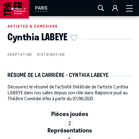
AIX-MARSEILLE
AURAY
CAEN
LA ROCHELLE
PARIS
ROUEN
TOULOUSE
FESTIVAL OFF AVIGNON
ARTISTES & COMÉDIENS
Cynthia LABEYE
EN TOURNÉE
ADAPTATION
DISTRIBUTION
RÉSUMÉ DE LA CARRIÈRE - CYNTHIA LABEYE
Découvrez le résumé de l'activité théâtrale de l'artiste Cynthia
LABEYE dans nos salles depuis son rôle dans Raiponce joué au
Théâtre Comédie d'Aix à partir du 07/06/2025 :
Pièces jouées
2
Représentations