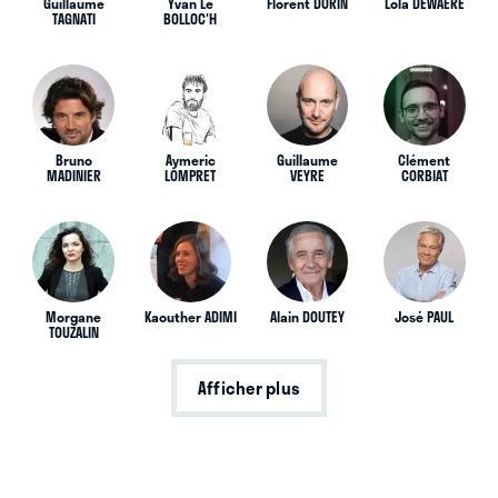
Guillaume
Yvan Le
Florent DORIN
Lola DEWAERE
TAGNATI
BOLLOC'H
Bruno
Aymeric
Guillaume
Clément
MADINIER
LOMPRET
VEYRE
CORBIAT
Morgane
Kaouther ADIMI
Alain DOUTEY
José PAUL
TOUZALIN
Afficher plus