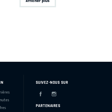
Afficher plus
IN
SUIVEZ-NOUS SUR
mières
Facebook
Instagram
inutes
PARTENAIRES
fres