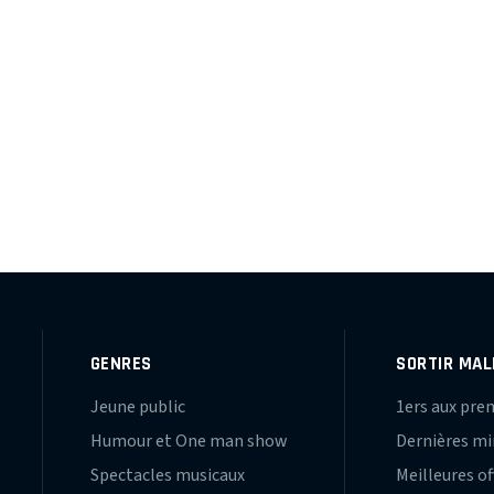
GENRES
SORTIR MAL
Jeune public
1ers aux pre
Humour et One man show
Dernières m
Spectacles musicaux
Meilleures of