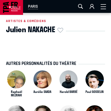
AIX-MARSEILLE
AURAY
CAEN
LA ROCHELLE
PARIS
ROUEN
TOULOUSE
FESTIVAL OFF AVIGNON
ARTISTES & COMÉDIENS
Julien NAKACHE
EN TOURNÉE
AUTRES PERSONNALITÉS DU THÉÂTRE
Raphaël
Aurélie SAADA
Harold BARBÉ
Paul GOSSELIN
MEZRAHI